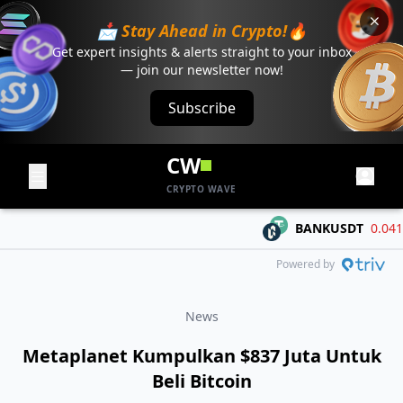
📩 Stay Ahead in Crypto!🔥
Get expert insights & alerts straight to your inbox
— join our newsletter now!
Subscribe
CW
CRYPTO WAVE
BANKUSDT
0.04179
Powered by
News
Metaplanet Kumpulkan $837 Juta Untuk
Beli Bitcoin