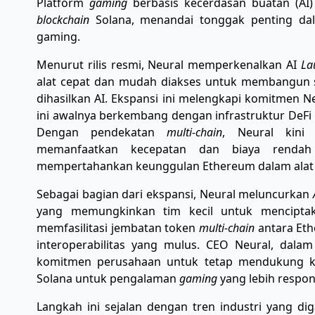
Platform
gaming
berbasis kecerdasan buatan (A
blockchain
Solana, menandai tonggak penting dal
gaming.
Menurut rilis resmi, Neural memperkenalkan AI
La
alat cepat dan mudah diakses untuk membangun
dihasilkan AI. Ekspansi ini melengkapi komitmen N
ini awalnya berkembang dengan infrastruktur DeF
Dengan pendekatan
multi-chain
, Neural kini
memanfaatkan kecepatan dan biaya renda
mempertahankan keunggulan Ethereum dalam ala
Sebagai bagian dari ekspansi, Neural meluncurkan
yang memungkinkan tim kecil untuk menciptak
memfasilitasi jembatan token
multi-chain
antara Et
interoperabilitas yang mulus. CEO Neural, dala
komitmen perusahaan untuk tetap mendukung k
Solana untuk pengalaman
gaming
yang lebih respon
Langkah ini sejalan dengan tren industri yang d