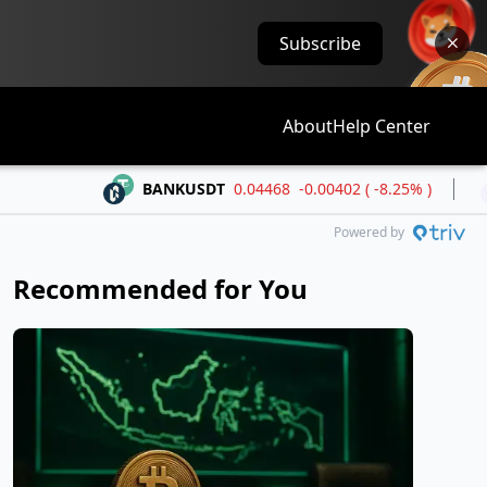
Subscribe
About
Help Center
BANKUSDT
0.04468
-0.00402 ( -8.25% )
BLESS
Powered by
Recommended for You