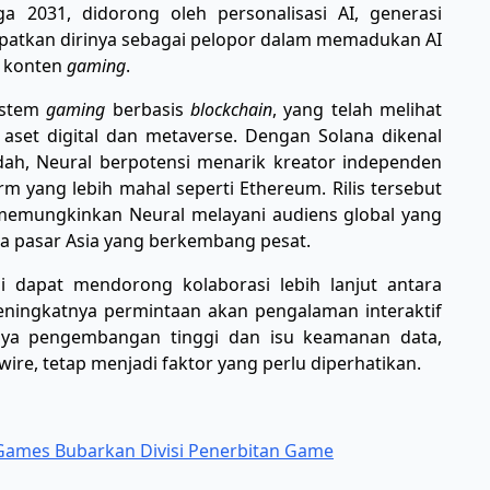
 2031, didorong oleh personalisasi AI, generasi
patkan dirinya sebagai pelopor dalam memadukan AI
 konten
gaming
.
istem
gaming
berbasis
blockchain
, yang telah melihat
aset digital dan metaverse. Dengan Solana dikenal
dah, Neural berpotensi menarik kreator independen
orm yang lebih mahal seperti Ethereum. Rilis tersebut
memungkinkan Neural melayani audiens global yang
ga pasar Asia yang berkembang pesat.
i dapat mendorong kolaborasi lebih lanjut antara
ningkatnya permintaan akan pengalaman interaktif
aya pengembangan tinggi dan isu keamanan data,
e, tetap menjadi faktor yang perlu diperhatikan.
d Games Bubarkan Divisi Penerbitan Game