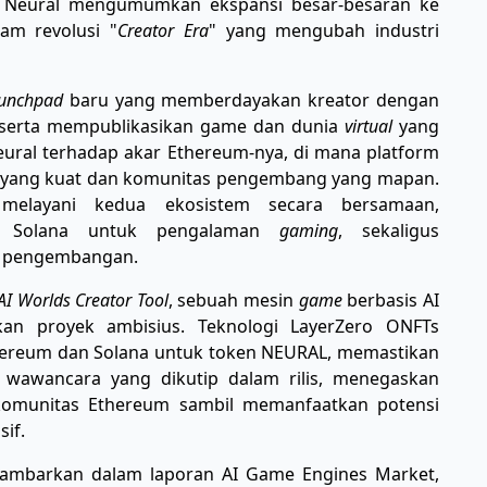
I) Neural mengumumkan ekspansi besar-besaran ke
am revolusi "
Creator Era
" yang mengubah industri
unchpad
baru yang memberdayakan kreator dengan
 serta mempublikasikan game dan dunia
virtual
yang
eural terhadap akar Ethereum-nya, di mana platform
i yang kuat dan komunitas pengembang yang mapan.
 melayani kedua ekosistem secara bersamaan,
h Solana untuk pengalaman
gaming
, sekaligus
t pengembangan.
AI Worlds Creator Tool
, sebuah mesin
game
berbasis AI
an proyek ambisius. Teknologi LayerZero ONFTs
hereum dan Solana untuk token NEURAL, memastikan
m wawancara yang dikutip dalam rilis, menegaskan
omunitas Ethereum sambil memanfaatkan potensi
sif.
igambarkan dalam laporan AI Game Engines Market,