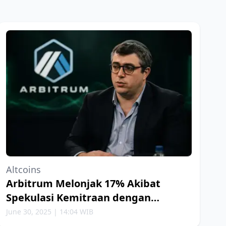
Altcoins
Arbitrum Melonjak 17% Akibat
Spekulasi Kemitraan dengan
Robinhood
June 30, 2025 | 14:04 WIB