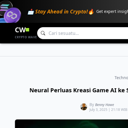
📩 Stay Ahead in Crypto!🔥
Get expert insig
CW
CRYPTO WAVE
Techno
Neural Perluas Kreasi Game AI ke 
By
Benny Hawe
July 3, 2025 | 21:18 WIB