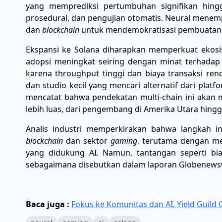
yang memprediksi pertumbuhan signifikan hingga
prosedural, dan pengujian otomatis. Neural menem
dan
blockchain
untuk mendemokratisasi pembuatan
Ekspansi ke Solana diharapkan memperkuat ekos
adopsi meningkat seiring dengan minat terhadap 
karena throughput tinggi dan biaya transaksi ren
dan studio kecil yang mencari alternatif dari platf
mencatat bahwa pendekatan multi-chain ini akan 
lebih luas, dari pengembang di Amerika Utara hing
Analis industri memperkirakan bahwa langkah in
blockchain
dan sektor
gaming
, terutama dengan me
yang didukung AI. Namun, tantangan seperti bi
sebagaimana disebutkan dalam laporan Globenewswir
Baca juga :
Fokus ke Komunitas dan AI, Yield Guil