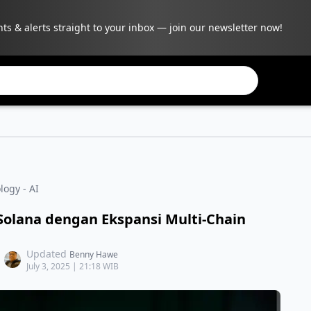
hts & alerts straight to your inbox — join our newsletter now!
logy - AI
Solana dengan Ekspansi Multi-Chain
Updated
Benny Hawe
July 3, 2025 | 21:18 WIB