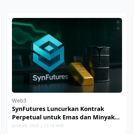
Web3
SynFutures Luncurkan Kontrak
Perpetual untuk Emas dan Minyak
Bumi
June 26, 2025 | 17:18 WIB