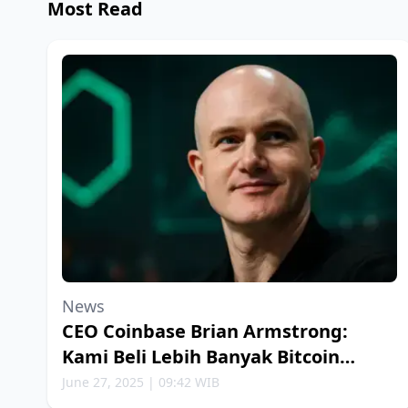
Most Read
News
CEO Coinbase Brian Armstrong:
Kami Beli Lebih Banyak Bitcoin
Setiap Minggu
June 27, 2025 | 09:42 WIB