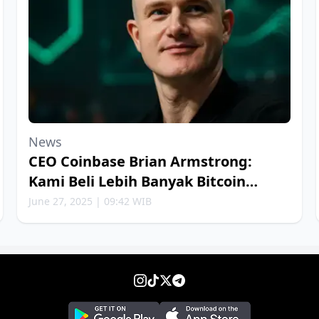
News
CEO Coinbase Brian Armstrong:
Kami Beli Lebih Banyak Bitcoin
Setiap Minggu
June 27, 2025 | 09:42 WIB