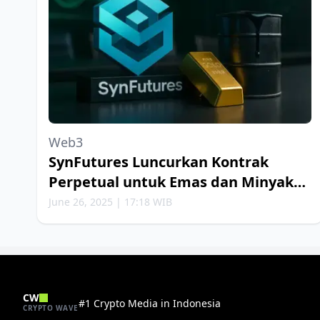
Web3
SynFutures Luncurkan Kontrak
Perpetual untuk Emas dan Minyak
Bumi
June 26, 2025 | 17:18 WIB
CW
#1 Crypto Media in Indonesia
CRYPTO WAVE