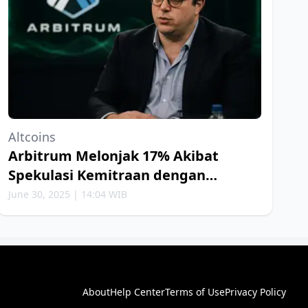
Altcoins
Arbitrum Melonjak 17% Akibat
Spekulasi Kemitraan dengan
Robinhood
June 30, 2025 | 14:04 WIB
About
Help Center
Terms of Use
Privacy Policy