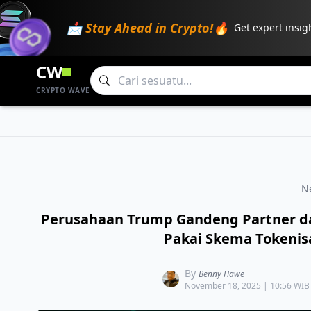
📩 Stay Ahead in Crypto!🔥
Get expert insig
CW
CRYPTO WAVE
N
Perusahaan Trump Gandeng Partner dar
Pakai Skema Tokenis
By
Benny Hawe
November 18, 2025 | 10:56 WIB