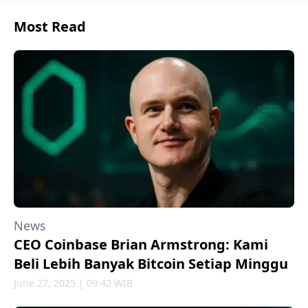
Most Read
News
CEO Coinbase Brian Armstrong: Kami
Beli Lebih Banyak Bitcoin Setiap Minggu
June 27, 2025 | 09:42 WIB