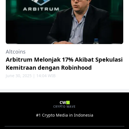
Altcoins
Arbitrum Melonjak 17% Akibat Spekulasi
Kemitraan dengan Robinhood
June 30, 2025 | 14:04 WIB
CW
CRYPTO WAVE
#1 Crypto Media in Indonesia