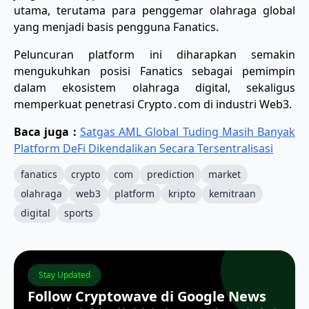
utama, terutama para penggemar olahraga global
yang menjadi basis pengguna Fanatics.
Peluncuran platform ini diharapkan semakin
mengukuhkan posisi Fanatics sebagai pemimpin
dalam ekosistem olahraga digital, sekaligus
memperkuat penetrasi Crypto․com di industri Web3.
Baca juga :
​Satgas AML Global Tuding Masih Banyak
Platform DeFi Dikendalikan Secara Tersentralisasi
fanatics
crypto
com
prediction
market
olahraga
web3
platform
kripto
kemitraan
digital
sports
Stay Updated
Follow Cryptowave di Google News