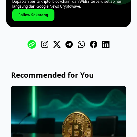
Dapatkan berita kripto, blockchain, dan WEB3 terbaru setiap hari
langsung dari Google News Cryptowave.
Follow Sekarang
Recommended for You