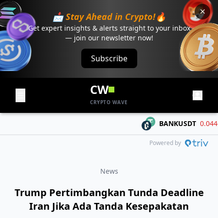
📩 Stay Ahead in Crypto!🔥
Get expert insights & alerts straight to your inbox
— join our newsletter now!
Subscribe
CW
CRYPTO WAVE
BANKUSDT
0.04468
Powered by
News
Trump Pertimbangkan Tunda Deadline
Iran Jika Ada Tanda Kesepakatan