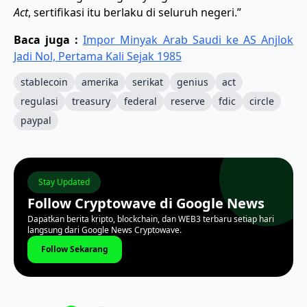
Act
, sertifikasi itu berlaku di seluruh negeri.”
Baca juga :
Impor Minyak Arab Saudi ke AS Anjlok
Jadi Nol, Pertama Kali Sejak 1985
stablecoin
amerika
serikat
genius
act
regulasi
treasury
federal
reserve
fdic
circle
paypal
Stay Updated
Follow Cryptowave di Google News
Dapatkan berita kripto, blockchain, dan WEB3 terbaru setiap hari
langsung dari Google News Cryptowave.
Follow Sekarang