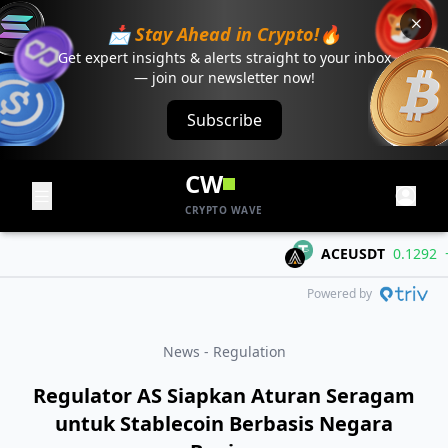
📩 Stay Ahead in Crypto!🔥
Get expert insights & alerts straight to your inbox
— join our newsletter now!
Subscribe
CW
CRYPTO WAVE
ACEUSDT
0.1292
+0.0
Powered by
News - Regulation
Regulator AS Siapkan Aturan Seragam
untuk Stablecoin Berbasis Negara