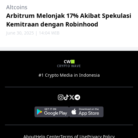
Altcoins
Arbitrum Melonjak 17% Akibat Spekulasi
Kemitraan dengan Robinhood
June 30, 2025 | 14:04 WIB
CW
CRYPTO WAVE
#1 Crypto Media in Indonesia
About
Help Center
Terms of Use
Privacy Policy