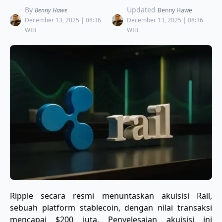
By
Updated
Benny Hawe
Benny Hawe
December 13, 2025 | 08:36
December 13, 2025 | 08:36
WIB
WIB
Ripple secara resmi menuntaskan akuisisi Rail,
sebuah platform stablecoin, dengan nilai transaksi
mencapai $200 juta. Penyelesaian akuisisi ini