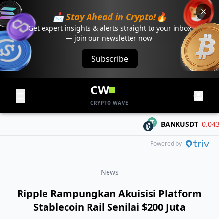
📩 Stay Ahead in Crypto!🔥
Get expert insights & alerts straight to your inbox
— join our newsletter now!
Subscribe
CW
CRYPTO WAVE
BANKUSDT
0.04303
Powered by
News
Ripple Rampungkan Akuisisi Platform
Stablecoin Rail Senilai $200 Juta