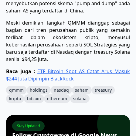
menyebutkan potensi skema "pump and dump" pada
saham AS yang terdaftar di China.
Meski demikian, langkah QMMM dianggap sebagai
bagian dari tren perusahaan publik yang semakin
terlibat dalam ekosistem kripto, menyusul
keberhasilan perusahaan seperti SOL Strategies yang
baru saja terdaftar di Nasdaq dengan treasury Solana
senilai $94,25 juta.
Baca juga :
ETF Bitcoin Spot AS Catat Arus Masuk
$244 Juta Dipimpin BlackRock
qmmm
holdings
nasdaq
saham
treasury
kripto
bitcoin
ethereum
solana
Stay Updated
Follow Cryptowave di Google News