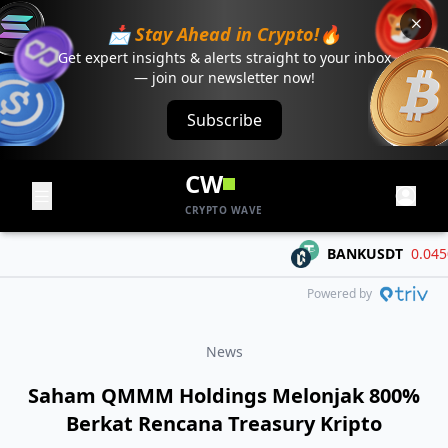
📩 Stay Ahead in Crypto!🔥
Get expert insights & alerts straight to your inbox
— join our newsletter now!
Subscribe
CW
CRYPTO WAVE
BANKUSDT
0.04506
Powered by
News
Saham QMMM Holdings Melonjak 800%
Berkat Rencana Treasury Kripto