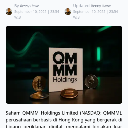
By
Updated
Benny Hawe
Benny Hawe
September 10, 2025 | 23:54
September 10, 2025 | 23:54
WIB
WIB
Saham QMMM Holdings Limited (NASDAQ: QMMM),
perusahaan berbasis di Hong Kong yang bergerak di
bidang periklanan digital, mengalami lonjakan luar