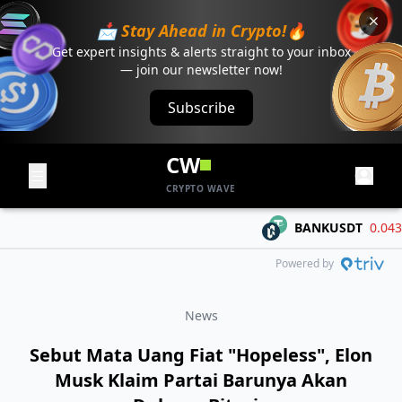
📩 Stay Ahead in Crypto!🔥
Get expert insights & alerts straight to your inbox
— join our newsletter now!
Subscribe
CW
CRYPTO WAVE
BANKUSDT
0.04303
Powered by
News
Sebut Mata Uang Fiat "Hopeless", Elon
Musk Klaim Partai Barunya Akan