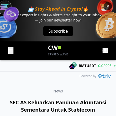
📩 Stay Ahead in Crypto!🔥
Get expert insights & alerts straight to your inbox
— join our newsletter now!
Subscribe
CW
CRYPTO WAVE
BMTUSDT
0.02995
+0.0
Powered by
News
SEC AS Keluarkan Panduan Akuntansi
Sementara Untuk Stablecoin