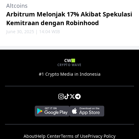
Altcoins
Arbitrum Melonjak 17% Akibat Spekulasi
Kemitraan dengan Robinhood
June 30, 2025 | 14:04 WIB
CW
CRYPTO WAVE
#1 Crypto Media in Indonesia
About
Help Center
Terms of Use
Privacy Policy