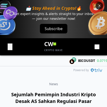
📩 Stay Ahead in Crypto!🔥
Get expert insights & alerts straight to your inbox
— join our newsletter now!
Subscribe
CW
CRYPTO WAVE
BICOUSDT
0.0719
+0
Powered by
News
Sejumlah Pemimpin Industri Kripto
Desak AS Sahkan Regulasi Pasar