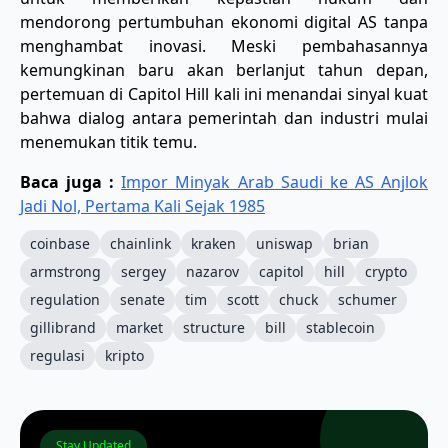
mendorong pertumbuhan ekonomi digital AS tanpa
menghambat inovasi. Meski pembahasannya
kemungkinan baru akan berlanjut tahun depan,
pertemuan di Capitol Hill kali ini menandai sinyal kuat
bahwa dialog antara pemerintah dan industri mulai
menemukan titik temu.
Baca juga :
Impor Minyak Arab Saudi ke AS Anjlok
Jadi Nol, Pertama Kali Sejak 1985
coinbase
chainlink
kraken
uniswap
brian
armstrong
sergey
nazarov
capitol
hill
crypto
regulation
senate
tim
scott
chuck
schumer
gillibrand
market
structure
bill
stablecoin
regulasi
kripto
Stay Updated