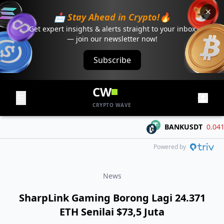
📩 Stay Ahead in Crypto!🔥
Get expert insights & alerts straight to your inbox
— join our newsletter now!
Subscribe
CW
CRYPTO WAVE
BANKUSDT
0.04179
Powered by
News
SharpLink Gaming Borong Lagi 24.371
ETH Senilai $73,5 Juta