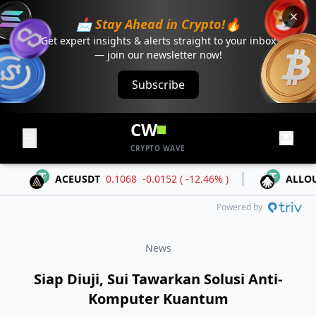
📩 Stay Ahead in Crypto!🔥
Get expert insights & alerts straight to your inbox
— join our newsletter now!
Subscribe
CW
CRYPTO WAVE
ACEUSDT
0.1068
-0.0152 ( -12.46% )
ALLOUSD
Powered by
News
Siap Diuji, Sui Tawarkan Solusi Anti-
Komputer Kuantum