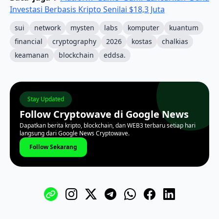
Investasi Berbasis Kripto Senilai $18,3 Juta
sui
network
mysten
labs
komputer
kuantum
financial
cryptography
2026
kostas
chalkias
keamanan
blockchain
eddsa.
Stay Updated
Follow Cryptowave di Google News
Dapatkan berita kripto, blockchain, dan WEB3 terbaru setiap hari
langsung dari Google News Cryptowave.
Follow Sekarang