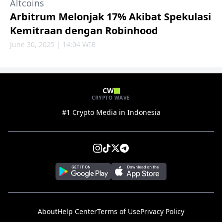
Altcoins
Arbitrum Melonjak 17% Akibat Spekulasi
Kemitraan dengan Robinhood
June 30, 2025 | 14:04 WIB
CW
CRYPTO WAVE
#1 Crypto Media in Indonesia
About
Help Center
Terms of Use
Privacy Policy