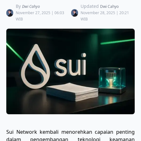
By
Updated
Dwi Cahyo
Dwi Cahyo
November 27, 2025 | 06:03
November 28, 2025 | 20:21
WIB
WIB
Sui Network kembali menorehkan capaian penting
dalam pengembangan teknologi keamanan