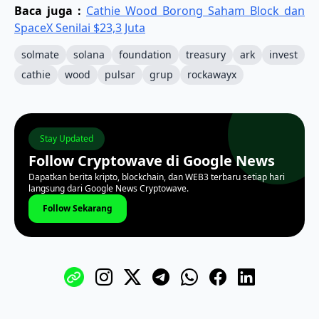
Baca juga :
Cathie Wood Borong Saham Block dan
SpaceX Senilai $23,3 Juta
solmate
solana
foundation
treasury
ark
invest
cathie
wood
pulsar
grup
rockawayx
Stay Updated
Follow Cryptowave di Google News
Dapatkan berita kripto, blockchain, dan WEB3 terbaru setiap hari
langsung dari Google News Cryptowave.
Follow Sekarang