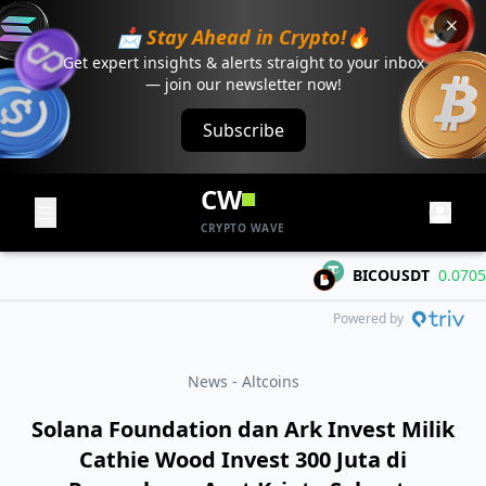
📩 Stay Ahead in Crypto!🔥
Get expert insights & alerts straight to your inbox
— join our newsletter now!
Subscribe
CW
CRYPTO WAVE
BICOUSDT
0.07051
+
Powered by
News - Altcoins
Solana Foundation dan Ark Invest Milik
Cathie Wood Invest 300 Juta di