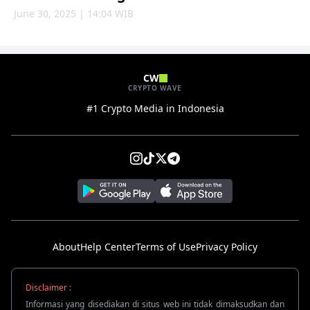
June 30, 2025 | 14:04 WIB
CW
CRYPTO WAVE
#1 Crypto Media in Indonesia
About
Help Center
Terms of Use
Privacy Policy
Disclaimer :
Informasi yang disediakan di situs web ini tidak dimaksudkan dan