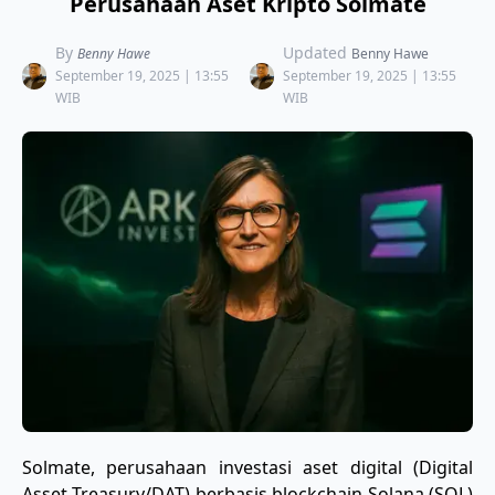
Perusahaan Aset Kripto Solmate
By
Updated
Benny Hawe
Benny Hawe
September 19, 2025 | 13:55
September 19, 2025 | 13:55
WIB
WIB
Solmate, perusahaan investasi aset digital (Digital
Asset Treasury/DAT) berbasis blockchain Solana (SOL)