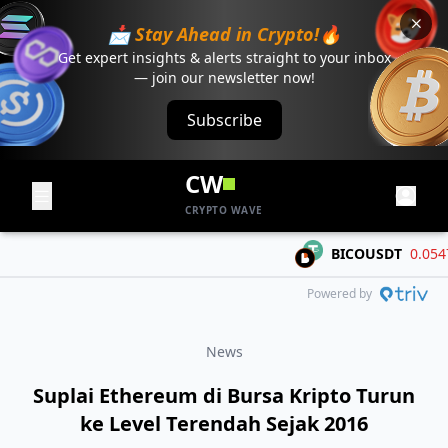
📩 Stay Ahead in Crypto!🔥
Get expert insights & alerts straight to your inbox
— join our newsletter now!
Subscribe
CW
CRYPTO WAVE
BICOUSDT
0.05474
Powered by
News
Suplai Ethereum di Bursa Kripto Turun
ke Level Terendah Sejak 2016