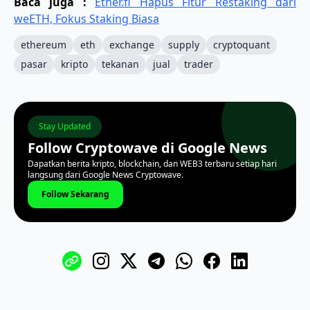
Baca juga :
Ether.fi Hapus Fitur Restaking dari
weETH, Fokus Staking Biasa
ethereum
eth
exchange
supply
cryptoquant
pasar
kripto
tekanan
jual
trader
Stay Updated
Follow Cryptowave di Google News
Dapatkan berita kripto, blockchain, dan WEB3 terbaru setiap hari
langsung dari Google News Cryptowave.
Follow Sekarang