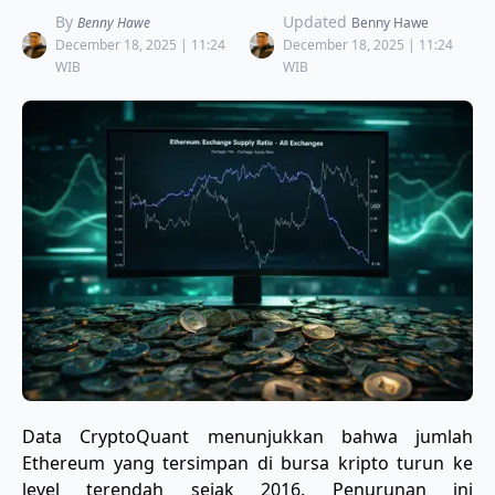
By
Updated
Benny Hawe
Benny Hawe
December 18, 2025 | 11:24
December 18, 2025 | 11:24
WIB
WIB
Data CryptoQuant menunjukkan bahwa jumlah
Ethereum yang tersimpan di bursa kripto turun ke
level terendah sejak 2016. Penurunan ini