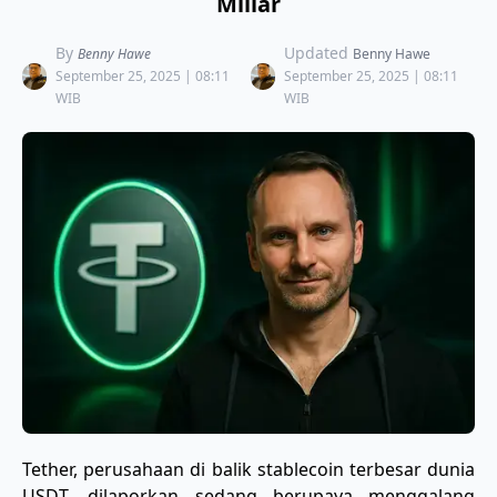
Miliar
By
Updated
Benny Hawe
Benny Hawe
September 25, 2025 | 08:11
September 25, 2025 | 08:11
WIB
WIB
Tether, perusahaan di balik stablecoin terbesar dunia
USDT, dilaporkan sedang berupaya menggalang