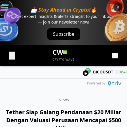
📩 Stay Ahead in Crypto!🔥
Get expert insights & alerts straight to your inbox
— join our newsletter now!
Subscribe
CW
CRYPTO WAVE
BICOUSDT
0.06419
Powered by
News
Tether Siap Galang Pendanaan $20 Miliar
Dengan Valuasi Perusaan Mencapai $500