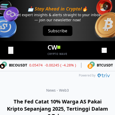
📩 Stay Ahead in Crypto!🔥
Get expert insights & alerts straight to your inbox
— join our newsletter now!
Subscribe
CW
CRYPTO WAVE
BICOUSDT
0.05474
-0.00245 ( -4.28% )
BTCUSDT
64,
Powered by
News - Web3
The Fed Catat 10% Warga AS Pakai
Kripto Sepanjang 2025, Tertinggi Dalam