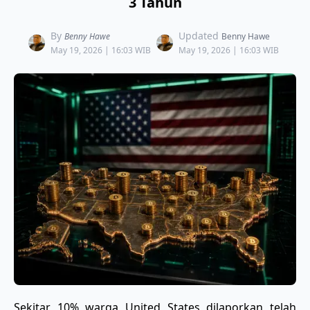
3 Tahun
By
Updated
Benny Hawe
Benny Hawe
May 19, 2026 | 16:03 WIB
May 19, 2026 | 16:03 WIB
Sekitar 10% warga United States dilaporkan telah