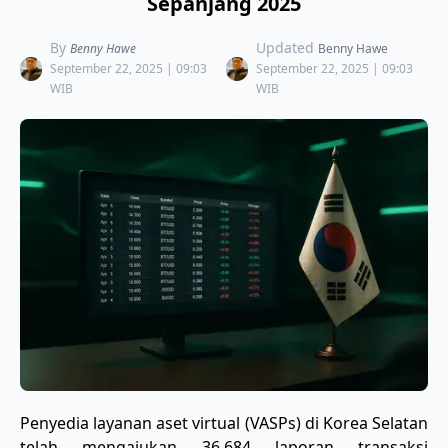
Sepanjang 2025
By
Updated
Benny Hawe
Benny Hawe
September 22, 2025 | 09:03
September 22, 2025 | 09:03
WIB
WIB
Penyedia layanan aset virtual (VASPs) di Korea Selatan
telah mengajukan 36.684 laporan transaksi