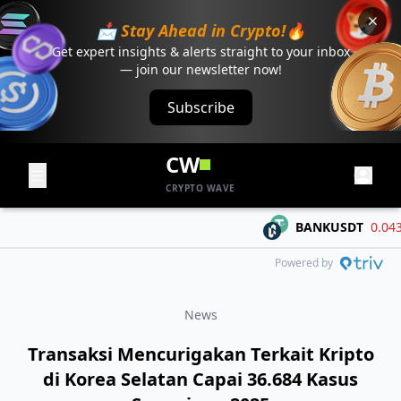
📩 Stay Ahead in Crypto!🔥
Get expert insights & alerts straight to your inbox
— join our newsletter now!
Subscribe
CW
CRYPTO WAVE
BANKUSDT
0.04334
Powered by
News
Transaksi Mencurigakan Terkait Kripto
di Korea Selatan Capai 36.684 Kasus