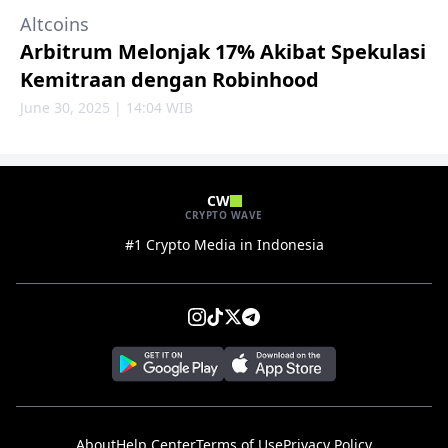
Altcoins
Arbitrum Melonjak 17% Akibat Spekulasi
Kemitraan dengan Robinhood
June 30, 2025 | 14:04 WIB
CW
CRYPTO WAVE
#1 Crypto Media in Indonesia
About
Help Center
Terms of Use
Privacy Policy