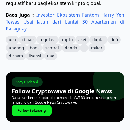
regulatif baru bagi ekosistem kripto global.
Baca juga :
Investor Ekosistem Fantom Harry Yeh
Tewas Usai Jatuh dari Lantai 30 Apartemen di
Paraguay
uea
cbuae
regulasi
kripto
aset
digital
defi
undang
bank
sentral
denda
1
miliar
dirham
lisensi
uae
Stay Updated
Follow Cryptowave di Google News
Dapatkan berita kripto, blockchain, dan WEB3 terbaru setiap hari
langsung dari Google News Cryptowave.
Follow Sekarang