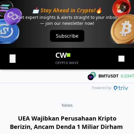
📩 Stay Ahead in Crypto!🔥
Get expert insights & alerts straight to your inbox
— join our newsletter now!
Subscribe
CW
CRYPTO WAVE
BMTUSDT
0.03475
+
Powered by
News
UEA Wajibkan Perusahaan Kripto
Berizin, Ancam Denda 1 Miliar Dirham