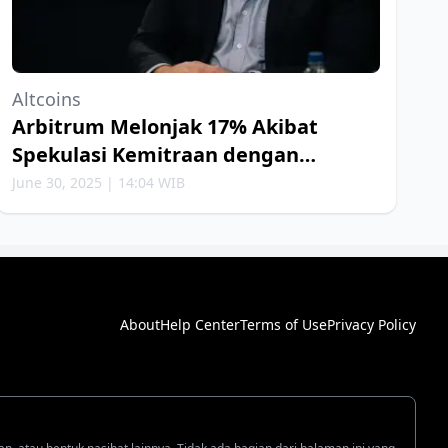
Altcoins
Arbitrum Melonjak 17% Akibat
Spekulasi Kemitraan dengan
Robinhood
June 30, 2025 | 14:04 WIB
About
Help Center
Terms of Use
Privacy Policy