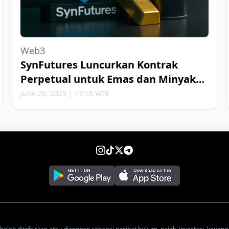
Web3
SynFutures Luncurkan Kontrak
Perpetual untuk Emas dan Minyak
Bumi
June 26, 2025 | 17:18 WIB