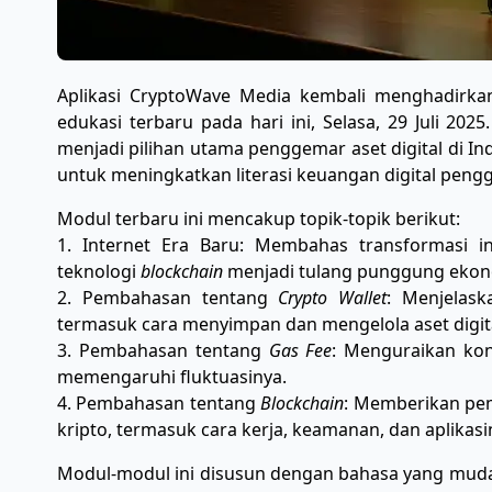
Aplikasi CryptoWave Media kembali menghadirk
edukasi terbaru pada hari ini, Selasa, 29 Juli 20
menjadi pilihan utama penggemar aset digital di I
untuk meningkatkan literasi keuangan digital peng
Modul terbaru ini mencakup topik-topik berikut:
1. Internet Era Baru: Membahas transformasi i
teknologi
blockchain
menjadi tulang punggung ekono
2. Pembahasan tentang
Crypto Wallet
: Menjelask
termasuk cara menyimpan dan mengelola aset digi
3. Pembahasan tentang
Gas Fee
: Menguraikan kon
memengaruhi fluktuasinya.
4. Pembahasan tentang
Blockchain
: Memberikan pe
kripto, termasuk cara kerja, keamanan, dan aplikasi
Modul-modul ini disusun dengan bahasa yang mud