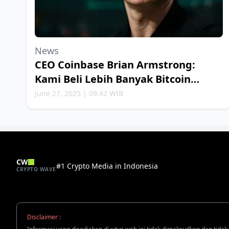
News
CEO Coinbase Brian Armstrong:
Kami Beli Lebih Banyak Bitcoin
Setiap Minggu
June 27, 2025 | 09:42 WIB
CW
#1 Crypto Media in Indonesia
CRYPTO WAVE
Disclaimer :