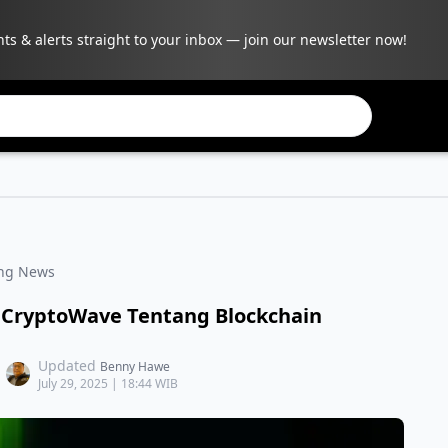
hts & alerts straight to your inbox — join our newsletter now!
ing News
 CryptoWave Tentang Blockchain
Updated
Benny Hawe
July 29, 2025 | 18:44 WIB