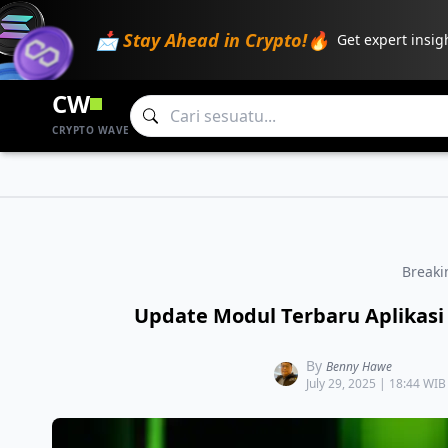
📩 Stay Ahead in Crypto!🔥
Get expert insig
CW
CRYPTO WAVE
Break
Update Modul Terbaru Aplikasi
By
Benny Hawe
July 29, 2025 | 18:44 WIB