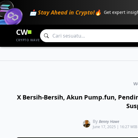
📩 Stay Ahead in Crypto!🔥
Get expert insig
CW
CRYPTO WAVE
W
X Bersih-Bersih, Akun Pump.fun, Pend
Sus
By
Benny Hawe
June 17, 2025 | 16:27 WIB