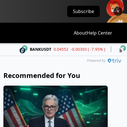
Subscribe
About
Help Center
BANKUSDT
0.04552
-0.00393 ( -7.95% )
BLESSUSDT
Powered by
Recommended for You