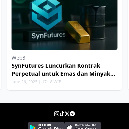
Web3
SynFutures Luncurkan Kontrak
Perpetual untuk Emas dan Minyak
Bumi
June 26, 2025 | 17:18 WIB