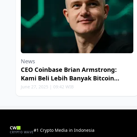
News
CEO Coinbase Brian Armstrong:
Kami Beli Lebih Banyak Bitcoin
Setiap Minggu
June 27, 2025 | 09:42 WIB
CW
#1 Crypto Media in Indonesia
CRYPTO WAVE