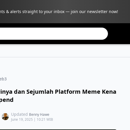
hts & alerts straight to your inbox — join our newsletter now!
eb3
irinya dan Sejumlah Platform Meme Kena
pend
Updated
Benny Hawe
June 19, 2025 | 10:21 WIB