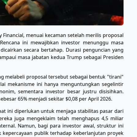
y Financial, menuai kecaman setelah merilis proposal
 Rencana ini mewajibkan investor menunggu masa
 dicairkan secara bertahap. Durasi penguncian yang
ampaui masa jabatan kedua Trump sebagai Presiden
yang melabeli proposal tersebut sebagai bentuk "tirani"
ilai mekanisme ini hanya menguntungkan segelintir
onim, sementara investor besar justru disisihkan.
ebesar 65% menjadi sekitar $0,08 per April 2026.
bat ini diperlukan untuk menjaga stabilitas pasar dari
ereka juga mengeklaim telah menghapus 4,5 miliar
nternal. Namun, bagi para investor awal, struktur ini
k kepercayaan publik terhadap keberlanjutan proyek