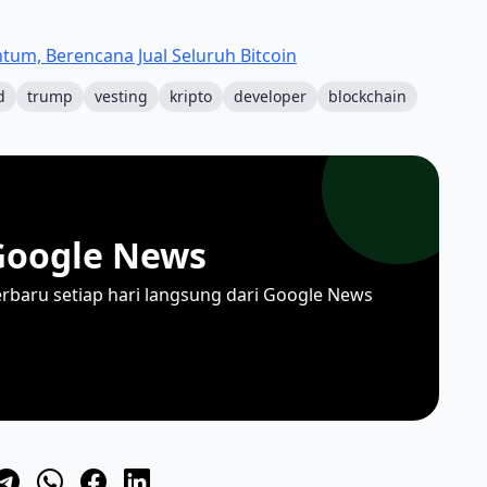
tum, Berencana Jual Seluruh Bitcoin
d
trump
vesting
kripto
developer
blockchain
Google News
erbaru setiap hari langsung dari Google News