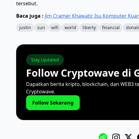
tersebut.
Baca juga :
Jim Cramer Khawatir Isu Komputer Kuan
justin
sun
wlfi
world
liberty
financial
donal
Stay Updated
Follow Cryptowave di 
Dapatkan berita kripto, blockchain, dan WEB3 t
Cryptowave.
Follow Sekarang