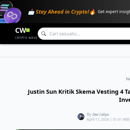
📩 Stay Ahead in Crypto!🔥
Get expert insig
CW
CRYPTO WAVE
N
Justin Sun Kritik Skema Vesting 4 
Inv
By
Dwi Cahyo
April 17, 2026 | 01:41 WIB