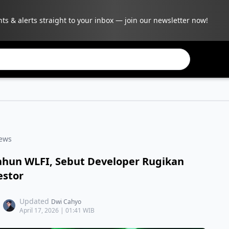
hts & alerts straight to your inbox — join our newsletter now!
ews
Tahun WLFI, Sebut Developer Rugikan
estor
Updated
Dwi Cahyo
April 17, 2026 | 01:41 WIB