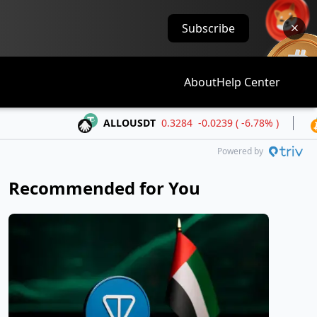
Subscribe
About
Help Center
ALLOUSDT
0.3284
-0.0239 ( -6.78% )
BTCUS
Powered by
Recommended for You