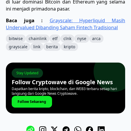
di luar dominasi Bitcoin dan Ethereum yang selama
ini menjadi primadona pasar.
Baca juga :
Grayscale: Hyperliquid Masih
Undervalued Dibanding Saham Fintech Tradisional
bitwise
chainlink
etf
clnk
nyse
arca
grayscale
link
berita
kripto
Stay Updated
Follow Cryptowave di Google News
Dapatkan berita kripto, blockchain, dan WEB3 terbaru setiap hari
langsung dari Google News Cryptowave.
Follow Sekarang