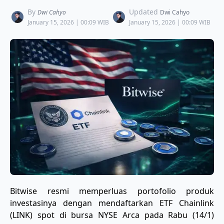
By
Updated
Dwi Cahyo
Dwi Cahyo
January 15, 2026 | 00:09 WIB
January 15, 2026 | 00:09 WIB
​Bitwise resmi memperluas portofolio produk
investasinya dengan mendaftarkan ETF Chainlink
(LINK) spot di bursa NYSE Arca pada Rabu (14/1)