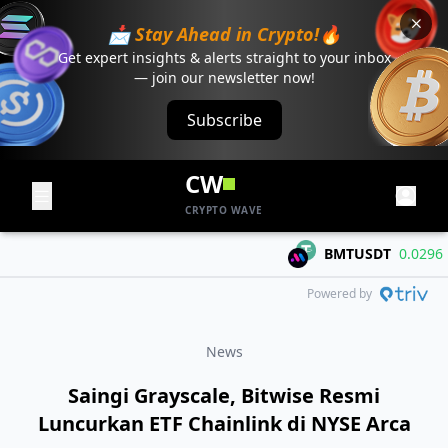
📩 Stay Ahead in Crypto!🔥
Get expert insights & alerts straight to your inbox
— join our newsletter now!
Subscribe
CW
CRYPTO WAVE
BMTUSDT
0.0296
+0.
Powered by
News
Saingi Grayscale, Bitwise Resmi
Luncurkan ETF Chainlink di NYSE Arca