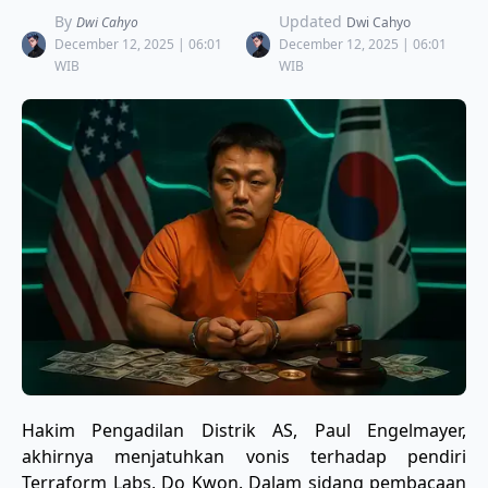
By
Updated
Dwi Cahyo
Dwi Cahyo
December 12, 2025 | 06:01
December 12, 2025 | 06:01
WIB
WIB
​Hakim Pengadilan Distrik AS, Paul Engelmayer,
akhirnya menjatuhkan vonis terhadap pendiri
Terraform Labs, Do Kwon. Dalam sidang pembacaan