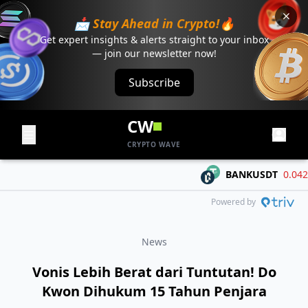
📩 Stay Ahead in Crypto!🔥
Get expert insights & alerts straight to your inbox
— join our newsletter now!
Subscribe
CW
CRYPTO WAVE
BANKUSDT
0.04284
Powered by
News
Vonis Lebih Berat dari Tuntutan! Do
Kwon Dihukum 15 Tahun Penjara