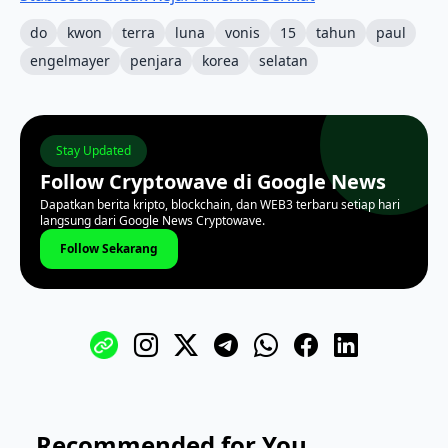
do
kwon
terra
luna
vonis
15
tahun
paul
engelmayer
penjara
korea
selatan
Stay Updated
Follow Cryptowave di Google News
Dapatkan berita kripto, blockchain, dan WEB3 terbaru setiap hari
langsung dari Google News Cryptowave.
Follow Sekarang
Recommended for You