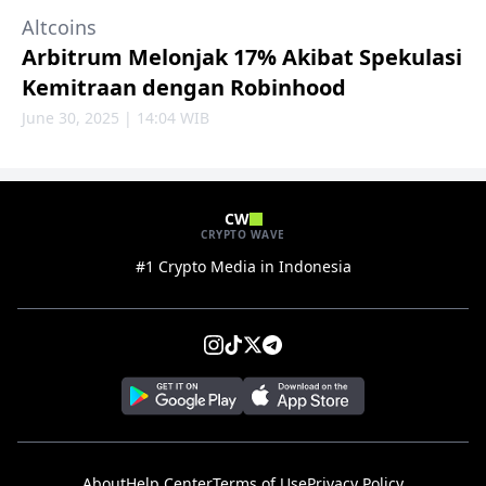
Altcoins
Arbitrum Melonjak 17% Akibat Spekulasi
Kemitraan dengan Robinhood
June 30, 2025 | 14:04 WIB
CW
CRYPTO WAVE
#1 Crypto Media in Indonesia
About
Help Center
Terms of Use
Privacy Policy