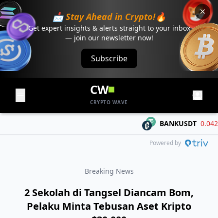
📩 Stay Ahead in Crypto!🔥
Get expert insights & alerts straight to your inbox
— join our newsletter now!
Subscribe
CW
CRYPTO WAVE
BANKUSDT
0.04267
Powered by
Breaking News
2 Sekolah di Tangsel Diancam Bom,
Pelaku Minta Tebusan Aset Kripto