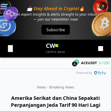
📩 Stay Ahead in Crypto!🔥
Get expert insights & alerts straight to your inbox
— join our newsletter now!
Subscribe
CW
CRYPTO WAVE
ACEUSDT
0.1292
+0
Powered by
News - Breaking News
Amerika Serikat dan China Sepakati
Perpanjangan Jeda Tarif 90 Hari Lagi