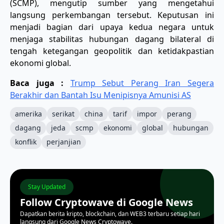
(SCMP), mengutip sumber yang mengetahui
langsung perkembangan tersebut. Keputusan ini
menjadi bagian dari upaya kedua negara untuk
menjaga stabilitas hubungan dagang bilateral di
tengah ketegangan geopolitik dan ketidakpastian
ekonomi global.
Baca juga :
Trump Sebut Perang Iran Segera
Berakhir dan Bantah Isu Menipisnya Amunisi AS
amerika
serikat
china
tarif
impor
perang
dagang
jeda
scmp
ekonomi
global
hubungan
konflik
perjanjian
Stay Updated
Follow Cryptowave di Google News
Dapatkan berita kripto, blockchain, dan WEB3 terbaru setiap hari
langsung dari Google News Cryptowave.