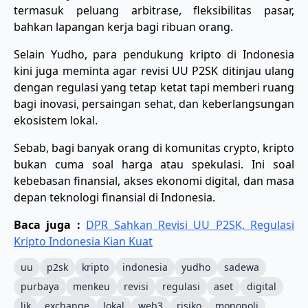
termasuk peluang arbitrase, fleksibilitas pasar,
bahkan lapangan kerja bagi ribuan orang.
Selain Yudho, para pendukung kripto di Indonesia
kini juga meminta agar revisi UU P2SK ditinjau ulang
dengan regulasi yang tetap ketat tapi memberi ruang
bagi inovasi, persaingan sehat, dan keberlangsungan
ekosistem lokal.
Sebab, bagi banyak orang di komunitas crypto, kripto
bukan cuma soal harga atau spekulasi. Ini soal
kebebasan finansial, akses ekonomi digital, dan masa
depan teknologi finansial di Indonesia.
Baca juga :
DPR Sahkan Revisi UU P2SK, Regulasi
Kripto Indonesia Kian Kuat
uu
p2sk
kripto
indonesia
yudho
sadewa
purbaya
menkeu
revisi
regulasi
aset
digital
ljk
exchange
lokal
web3
risiko
monopoli