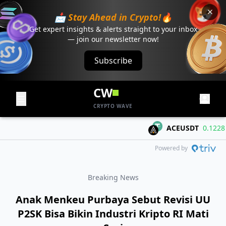
📩 Stay Ahead in Crypto!🔥
Get expert insights & alerts straight to your inbox
— join our newsletter now!
Subscribe
CW
CRYPTO WAVE
ACEUSDT
0.1228
+0
Powered by
Breaking News
Anak Menkeu Purbaya Sebut Revisi UU
P2SK Bisa Bikin Industri Kripto RI Mati