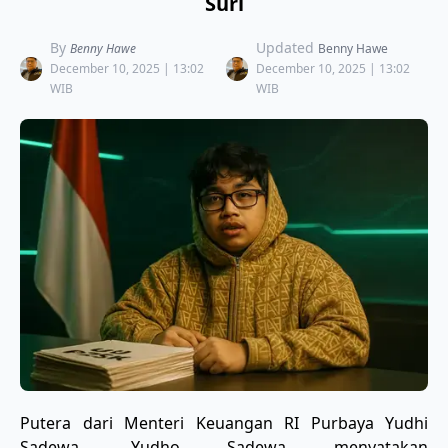
Suri
By
Updated
Benny Hawe
Benny Hawe
December 10, 2025 | 13:02
December 10, 2025 | 13:02
WIB
WIB
Putera dari Menteri Keuangan RI Purbaya Yudhi
Sadewa, Yudho Sadewa menyatakan