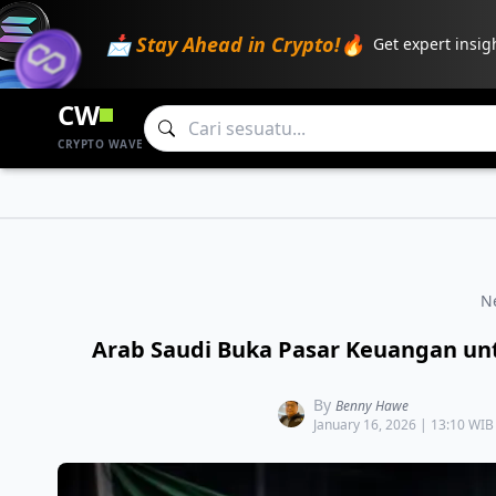
📩 Stay Ahead in Crypto!🔥
Get expert insig
CW
CRYPTO WAVE
N
Arab Saudi Buka Pasar Keuangan unt
By
Benny Hawe
January 16, 2026 | 13:10 WIB