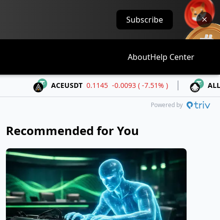
Subscribe
About
Help Center
ACEUSDT
0.1145
-0.0093 ( -7.51% )
ALLOUSDT
0
Powered by
Recommended for You