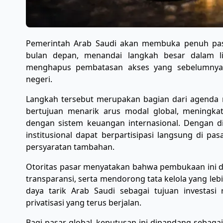
Pemerintah Arab Saudi akan membuka penuh pasa
bulan depan, menandai langkah besar dalam liber
menghapus pembatasan akses yang sebelumnya me
negeri.
Langkah tersebut merupakan bagian dari agenda 
bertujuan menarik arus modal global, meningkatk
dengan sistem keuangan internasional. Dengan di
institusional dapat berpartisipasi langsung di 
persyaratan tambahan.
Otoritas pasar menyatakan bahwa pembukaan ini d
transparansi, serta mendorong tata kelola yang leb
daya tarik Arab Saudi sebagai tujuan investasi r
privatisasi yang terus berjalan.
Bagi pasar global, keputusan ini dipandang sebagai