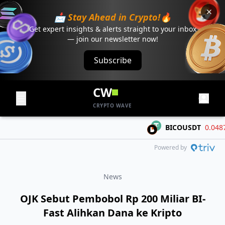
📩 Stay Ahead in Crypto!🔥
Get expert insights & alerts straight to your inbox
— join our newsletter now!
Subscribe
CW
CRYPTO WAVE
BICOUSDT
0.04877
Powered by
News
OJK Sebut Pembobol Rp 200 Miliar BI-
Fast Alihkan Dana ke Kripto