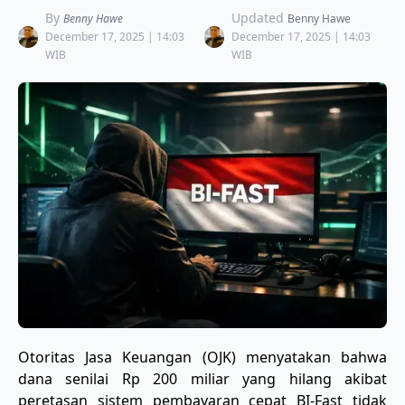
By
Updated
Benny Hawe
Benny Hawe
December 17, 2025 | 14:03
December 17, 2025 | 14:03
WIB
WIB
Otoritas Jasa Keuangan (OJK) menyatakan bahwa
dana senilai Rp 200 miliar yang hilang akibat
peretasan sistem pembayaran cepat BI-Fast tidak