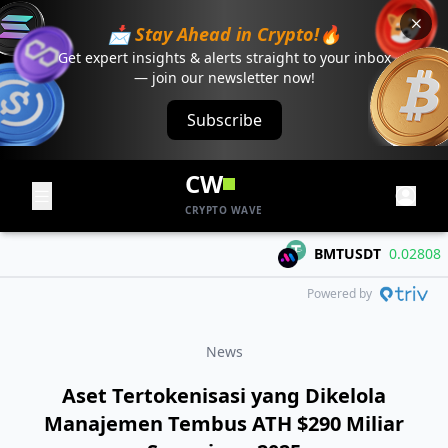
📩 Stay Ahead in Crypto!🔥
Get expert insights & alerts straight to your inbox
— join our newsletter now!
Subscribe
CW
CRYPTO WAVE
BMTUSDT
0.02808
+0.
Powered by
News
Aset Tertokenisasi yang Dikelola
Manajemen Tembus ATH $290 Miliar