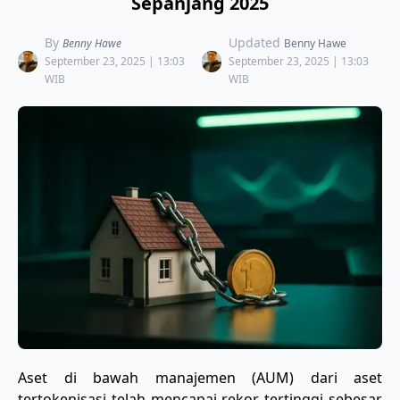
Sepanjang 2025
By
Updated
Benny Hawe
Benny Hawe
September 23, 2025 | 13:03
September 23, 2025 | 13:03
WIB
WIB
Aset di bawah manajemen (AUM) dari aset
tertokenisasi telah mencapai rekor tertinggi sebesar