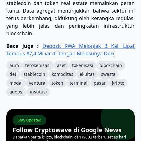
stablecoin dan token real estate memainkan peran
kunci. Data agregat menunjukkan bahwa sektor ini
terus berkembang, didukung oleh kerangka regulasi
yang lebih jelas dan peningkatan infrastruktur
blockchain.
Baca juga :
Deposit RWA Melonjak 3 Kali Lipat
Tembus $7,4 Miliar di Tengah Melesunya DeFi
aum
terokenisasi
aset
tokenisasi
blockchain
defi
stablecoin
komoditas
ekuitas
swasta
modal
ventura
token
terminal
pasar
kripto
adopsi
institusi
Stay Updated
Follow Cryptowave di Google News
Dapatkan berita kripto, blockchain, dan WEB3 terbaru setiap hari