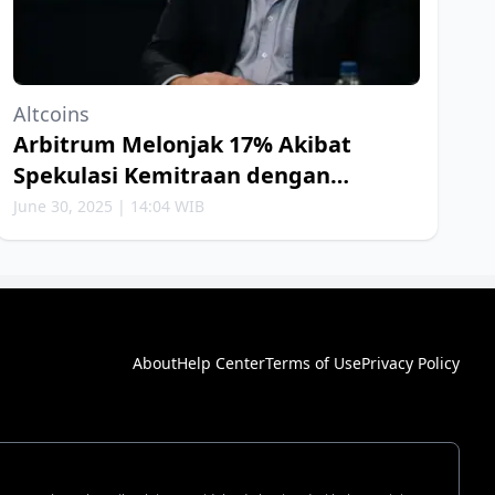
Altcoins
Arbitrum Melonjak 17% Akibat
Spekulasi Kemitraan dengan
Robinhood
June 30, 2025 | 14:04 WIB
About
Help Center
Terms of Use
Privacy Policy