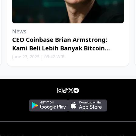
News
CEO Coinbase Brian Armstrong:
Kami Beli Lebih Banyak Bitcoin
Setiap Minggu
June 27, 2025 | 09:42 WIB