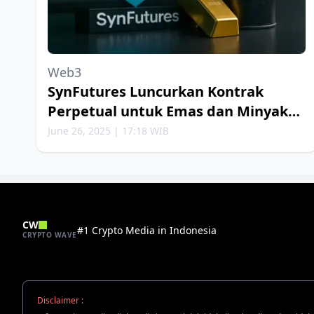
Web3
SynFutures Luncurkan Kontrak
Perpetual untuk Emas dan Minyak
Bumi
June 26, 2025 | 17:18 WIB
CW
#1 Crypto Media in Indonesia
CRYPTO WAVE
Disclaimer :