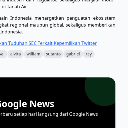
di Tanah Air.
hain Indonesia menargetkan penguatan ekosistem
ngkat regional maupun global, sekaligus memberikan
 Indonesia.
ikan Tuduhan SEC Terkait Kepemilikan Twitter
val
alvira
william
sutanto
gabriel
rey
Google News
erbaru setiap hari langsung dari Google News