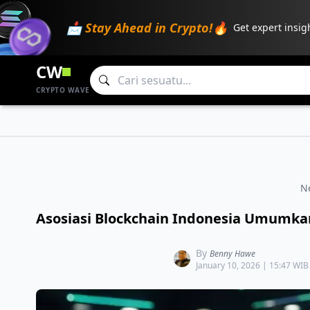
📩 Stay Ahead in Crypto!🔥
Get expert insig
CW
CRYPTO WAVE
N
Asosiasi Blockchain Indonesia Umumkan
By
Benny Hawe
January 10, 2026 | 15:47 WIB