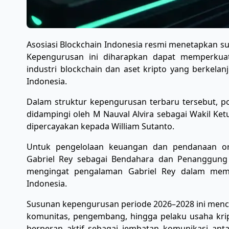
Asosiasi Blockchain Indonesia resmi menetapkan s
Kepengurusan ini diharapkan dapat memperkua
industri blockchain dan aset kripto yang berkelanj
Indonesia.
Dalam struktur kepengurusan terbaru tersebut, p
didampingi oleh M Nauval Alvira sebagai Wakil Ket
dipercayakan kepada William Sutanto.
Untuk pengelolaan keuangan dan pendanaan orga
Gabriel Rey sebagai Bendahara dan Penanggung J
mengingat pengalaman Gabriel Rey dalam memba
Indonesia.
Susunan kepengurusan periode 2026–2028 ini mencer
komunitas, pengembang, hingga pelaku usaha kript
berperan aktif sebagai jembatan komunikasi antar