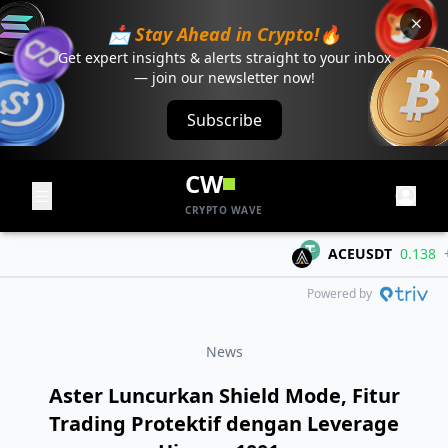
📩 Stay Ahead in Crypto!🔥
Get expert insights & alerts straight to your inbox
— join our newsletter now!
Subscribe
CW
CRYPTO WAVE
ACEUSDT
0.138
+0.0
Powered by
News
Aster Luncurkan Shield Mode, Fitur
Trading Protektif dengan Leverage