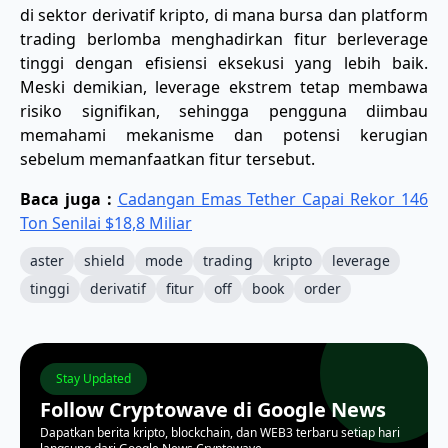
di sektor derivatif kripto, di mana bursa dan platform
trading berlomba menghadirkan fitur berleverage
tinggi dengan efisiensi eksekusi yang lebih baik.
Meski demikian, leverage ekstrem tetap membawa
risiko signifikan, sehingga pengguna diimbau
memahami mekanisme dan potensi kerugian
sebelum memanfaatkan fitur tersebut.
Baca juga :
Cadangan Emas Tether Capai Rekor 146
Ton Senilai $18,8 Miliar
aster
shield
mode
trading
kripto
leverage
tinggi
derivatif
fitur
off
book
order
Stay Updated
Follow Cryptowave di Google News
Dapatkan berita kripto, blockchain, dan WEB3 terbaru setiap hari