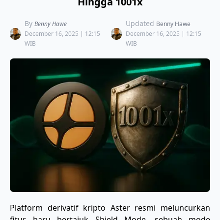
Hingga 1001x
By
Updated
Benny Hawe
Benny Hawe
December 16, 2025 | 12:15
December 16, 2025 | 12:15
WIB
WIB
Platform derivatif kripto Aster resmi meluncurkan
fitur baru bertajuk Shield Mode, sebuah mode