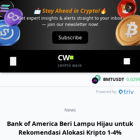
📩 Stay Ahead in Crypto!🔥
Get expert insights & alerts straight to your inbox
— join our newsletter now!
Subscribe
CW
CRYPTO WAVE
BMTUSDT
0.02995
+
Powered by
News
Bank of America Beri Lampu Hijau untuk
Rekomendasi Alokasi Kripto 1-4%