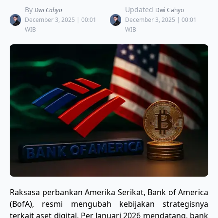
By
Updated
Dwi Cahyo
Dwi Cahyo
December 3, 2025 | 00:01
December 3, 2025 | 00:01
WIB
WIB
​Raksasa perbankan Amerika Serikat, Bank of America
(BofA), resmi mengubah kebijakan strategisnya
terkait aset digital. Per Januari 2026 mendatang, bank