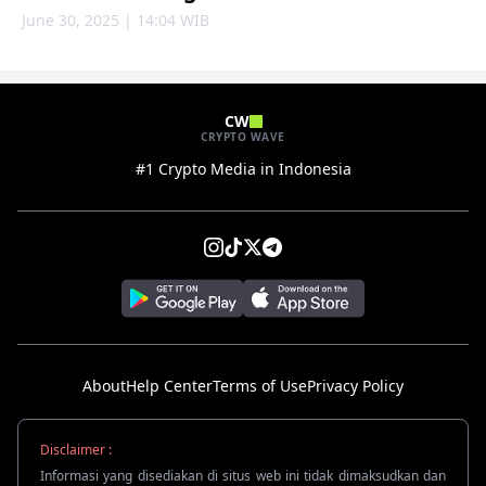
June 30, 2025 | 14:04 WIB
CW
CRYPTO WAVE
#1 Crypto Media in Indonesia
About
Help Center
Terms of Use
Privacy Policy
Disclaimer :
Informasi yang disediakan di situs web ini tidak dimaksudkan dan