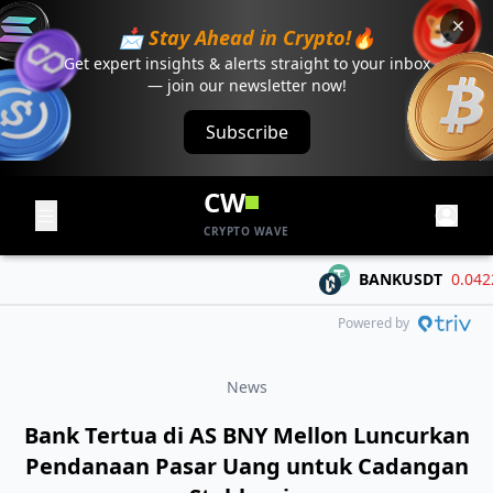
📩 Stay Ahead in Crypto!🔥
Get expert insights & alerts straight to your inbox
— join our newsletter now!
Subscribe
CW
CRYPTO WAVE
BANKUSDT
0.04225
Powered by
News
Bank Tertua di AS BNY Mellon Luncurkan
Pendanaan Pasar Uang untuk Cadangan