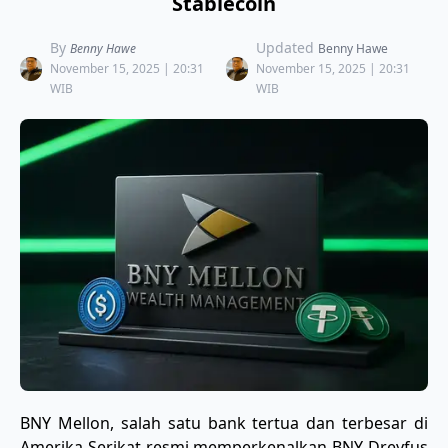
Stablecoin
By
Updated
Benny Hawe
Benny Hawe
November 15, 2025 | 20:31
November 15, 2025 | 20:31
WIB
WIB
BNY Mellon, salah satu bank tertua dan terbesar di
Amerika Serikat resmi memperkenalkan BNY Dreyfus