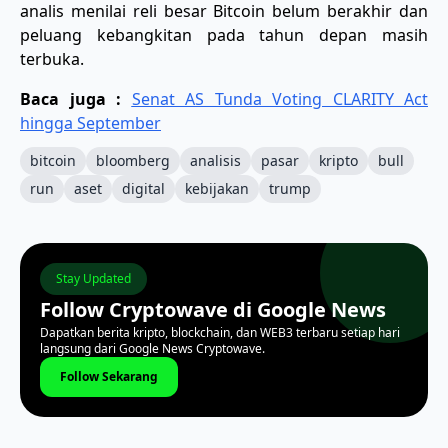
analis menilai reli besar Bitcoin belum berakhir dan
peluang kebangkitan pada tahun depan masih
terbuka.
Baca juga :
Senat AS Tunda Voting CLARITY Act
hingga September
bitcoin
bloomberg
analisis
pasar
kripto
bull
run
aset
digital
kebijakan
trump
Stay Updated
Follow Cryptowave di Google News
Dapatkan berita kripto, blockchain, dan WEB3 terbaru setiap hari
langsung dari Google News Cryptowave.
Follow Sekarang