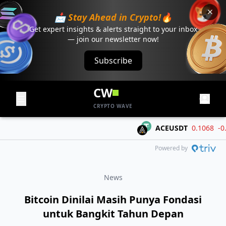
📩 Stay Ahead in Crypto!🔥
Get expert insights & alerts straight to your inbox
— join our newsletter now!
Subscribe
CW
CRYPTO WAVE
ACEUSDT
0.1068
-0.015
Powered by
News
Bitcoin Dinilai Masih Punya Fondasi
untuk Bangkit Tahun Depan