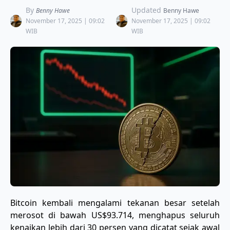
By
Updated
Benny Hawe
Benny Hawe
November 17, 2025 | 09:02
November 17, 2025 | 09:02
WIB
WIB
Bitcoin kembali mengalami tekanan besar setelah
merosot di bawah US$93.714, menghapus seluruh
kenaikan lebih dari 30 persen yang dicatat sejak awal