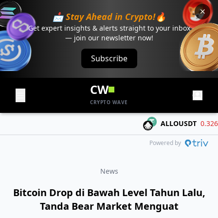
📩 Stay Ahead in Crypto!🔥
Get expert insights & alerts straight to your inbox
— join our newsletter now!
Subscribe
CW
CRYPTO WAVE
ALLOUSDT
0.3267
-
Powered by
News
Bitcoin Drop di Bawah Level Tahun Lalu,
Tanda Bear Market Menguat