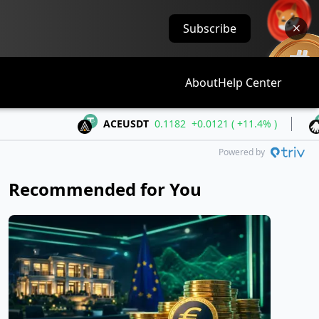
Subscribe
About
Help Center
ACEUSDT
0.1182
+0.0121 ( +11.4% )
ALLOUS
Powered by
Recommended for You