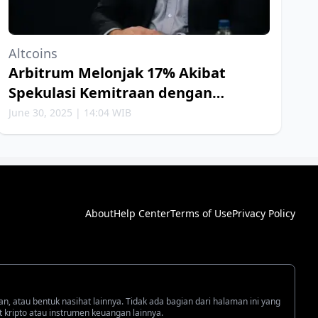
Altcoins
Arbitrum Melonjak 17% Akibat
Spekulasi Kemitraan dengan
Robinhood
June 30, 2025 | 14:04 WIB
About
Help Center
Terms of Use
Privacy Policy
an, atau bentuk nasihat lainnya. Tidak ada bagian dari halaman ini yang
kripto atau instrumen keuangan lainnya.