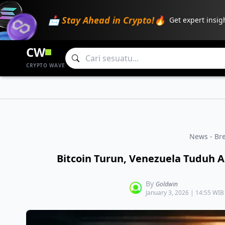
📩 Stay Ahead in Crypto!🔥
Get expert insig
CW
CRYPTO WAVE
News - Br
Bitcoin Turun, Venezuela Tuduh 
By
Goldwin
January 3, 2026 | 14:55 WIB