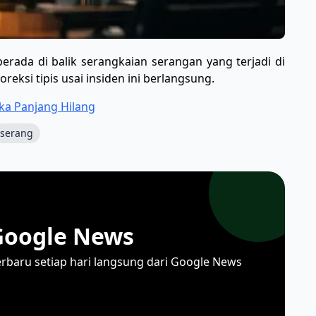
rada di balik serangkaian serangan yang terjadi di
reksi tipis usai insiden ini berlangsung.
ka Panjang Hilang
serang
Google News
erbaru setiap hari langsung dari Google News