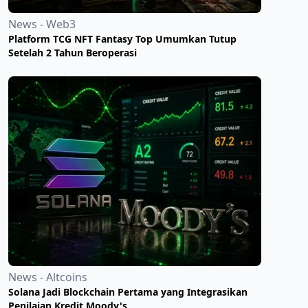
News - Web3
Platform TCG NFT Fantasy Top Umumkan Tutup
Setelah 2 Tahun Beroperasi
News - Altcoins
Solana Jadi Blockchain Pertama yang Integrasikan
Penilaian Kredit Moody's