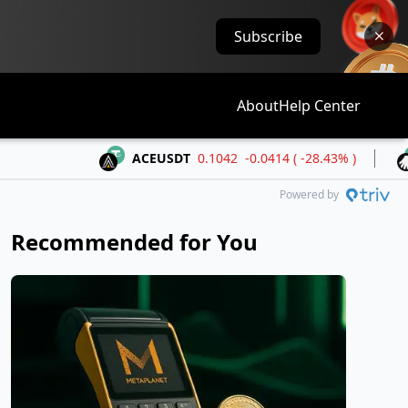
Subscribe
About
Help Center
ACEUSDT
0.1042
-0.0414 ( -28.43% )
ALLOU
Powered by
Recommended for You