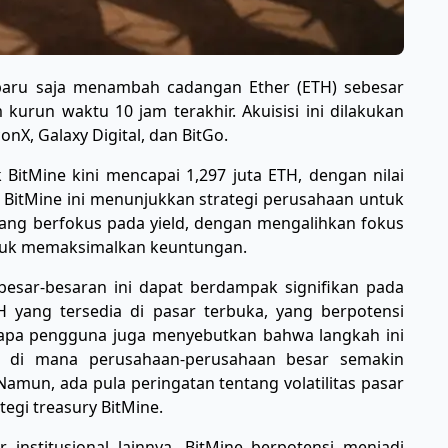
baru saja menambah cadangan Ether (ETH) sebesar
m kurun waktu 10 jam terakhir. Akuisisi ini dilakukan
conX, Galaxy Digital, dan BitGo.
BitMine kini mencapai 1,297 juta ETH, dengan nilai
f BitMine ini menunjukkan strategi perusahaan untuk
ang berfokus pada yield, dengan mengalihkan fokus
untuk memaksimalkan keuntungan.
esar-besaran ini dapat berdampak signifikan pada
yang tersedia di pasar terbuka, yang berpotensi
apa pengguna juga menyebutkan bahwa langkah ini
um, di mana perusahaan-perusahaan besar semakin
amun, ada pula peringatan tentang volatilitas pasar
tegi treasury BitMine.
r institusional lainnya, BitMine berpotensi menjadi