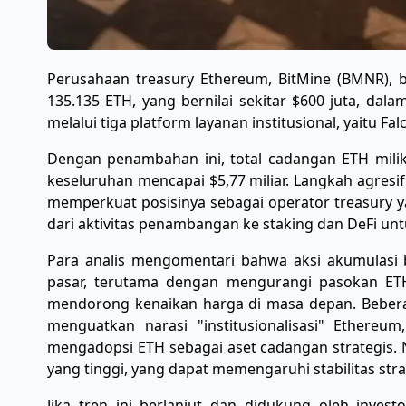
Perusahaan treasury Ethereum, BitMine (BMNR), 
135.135 ETH, yang bernilai sekitar $600 juta, dala
melalui tiga platform layanan institusional, yaitu Fal
Dengan penambahan ini, total cadangan ETH milik 
keseluruhan mencapai $5,77 miliar. Langkah agresi
memperkuat posisinya sebagai operator treasury y
dari aktivitas penambangan ke staking dan DeFi 
Para analis mengomentari bahwa aksi akumulasi b
pasar, terutama dengan mengurangi pasokan ETH 
mendorong kenaikan harga di masa depan. Beber
menguatkan narasi "institusionalisasi" Ethere
mengadopsi ETH sebagai aset cadangan strategis. N
yang tinggi, yang dapat memengaruhi stabilitas stra
Jika tren ini berlanjut dan didukung oleh investo