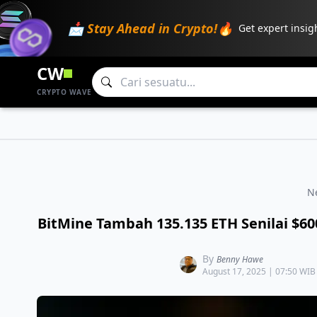
📩 Stay Ahead in Crypto!🔥
Get expert insig
CW
CRYPTO WAVE
N
BitMine Tambah 135.135 ETH Senilai $600
By
Benny Hawe
August 17, 2025 | 07:50 WIB