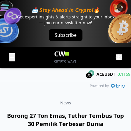
📩 Stay Ahead in Crypto!🔥
Get expert insights & alerts straight to your inbox
— join our newsletter now!
Subscribe
CW
CRYPTO WAVE
ACEUSDT
0.1169
+0.
Powered by
News
Borong 27 Ton Emas, Tether Tembus Top
30 Pemilik Terbesar Dunia