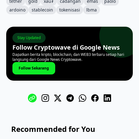
tether
gold
xau₮
cadangan
emas
paolo
ardoino
stablecoin
tokenisasi
lbma
Stay Updated
Follow Cryptowave di Google News
Dapatkan berita kripto, blockchain, dan WEB3 terbaru setiap hari
langsung dari Google News Cryptowave.
Follow Sekarang
Recommended for You