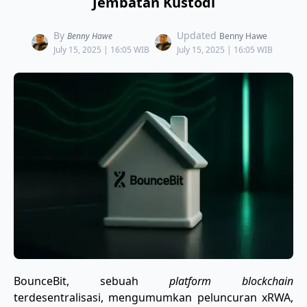
Jembatan Kustodi
By
Updated
Benny Hawe
Benny Hawe
July 15, 2025 | 16:05 WIB
July 15, 2025 | 16:05 WIB
BounceBit, sebuah
platform blockchain
terdesentralisasi, mengumumkan peluncuran xRWA,