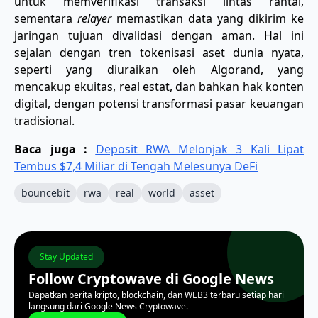
untuk memverifikasi transaksi lintas rantai,
sementara
relayer
memastikan data yang dikirim ke
jaringan tujuan divalidasi dengan aman. Hal ini
sejalan dengan tren tokenisasi aset dunia nyata,
seperti yang diuraikan oleh Algorand, yang
mencakup ekuitas, real estat, dan bahkan hak konten
digital, dengan potensi transformasi pasar keuangan
tradisional.
Baca juga :
Deposit RWA Melonjak 3 Kali Lipat
Tembus $7,4 Miliar di Tengah Melesunya DeFi
bouncebit
rwa
real
world
asset
Stay Updated
Follow Cryptowave di Google News
Dapatkan berita kripto, blockchain, dan WEB3 terbaru setiap hari
langsung dari Google News Cryptowave.