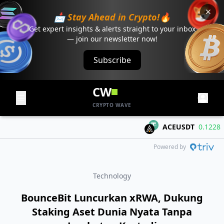
📩 Stay Ahead in Crypto!🔥
Get expert insights & alerts straight to your inbox
— join our newsletter now!
Subscribe
CW
CRYPTO WAVE
ACEUSDT
0.1228
+0.
Powered by
Technology
BounceBit Luncurkan xRWA, Dukung
Staking Aset Dunia Nyata Tanpa