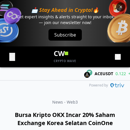
📩 Stay Ahead in Crypto!🔥
Get expert insights & alerts straight to your inbox
— join our newsletter now!
Subscribe
CW
CRYPTO WAVE
ACEUSDT
0.122
+0.0
Powered by
News - Web3
Bursa Kripto OKX Incar 20% Saham
Exchange Korea Selatan CoinOne