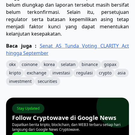
belum diungkap dan laporan tersebut masih bersifat
belum terkonfirmasi. Selain itu, persetujuan
regulator serta batasan kepemilikan asing tetap
menjadi faktor kunci yang dapat menentukan
kelanjutan kesepakatan.
Baca juga :
Senat AS Tunda Voting CLARITY Act
hingga September
okx
coinone
korea
selatan
binance
gopax
kripto
exchange
investasi
regulasi
crypto
asia
investment
securities
Stay Updated
Follow Cryptowave di Google News
Dapatkan berita kripto, blockchain, dan WEB3 terbaru setiap hari
langsung dari Google News Cryptowave.