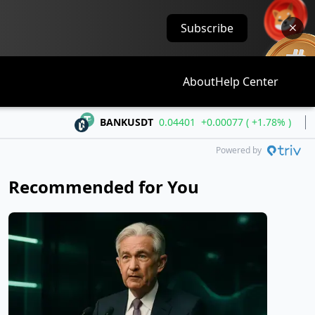
Subscribe
About
Help Center
BANKUSDT
0.04401
+0.00077 ( +1.78% )
BTC
Powered by
Recommended for You