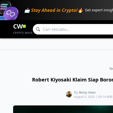
📩 Stay Ahead in Crypto!🔥
Get expert insig
CW
CRYPTO WAVE
N
Robert Kiyosaki Klaim Siap Boro
By
Benny Hawe
August 5, 2025 | 05:14 WIB