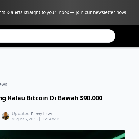
hts & alerts straight to your inbox — join our newsletter now!
ews
ng Kalau Bitcoin Di Bawah $90.000
Updated
Benny Hawe
August 5, 2025 | 05:14 WIB