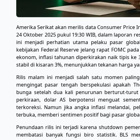
Amerika Serikat akan merilis data Consumer Price 
24 Oktober 2025 pukul 19:30 WIB, dalam laporan resm
ini menjadi perhatian utama pelaku pasar glob
kebijakan Federal Reserve jelang rapat FOMC pad
ekonom, inflasi tahunan diperkirakan naik tipis ke 3
stabil di kisaran 3%, menunjukkan tekanan harga y
Rilis malam ini menjadi salah satu momen paling
mengingat pasar tengah berspekulasi apakah Th
bunga setelah dua kali penurunan berturut-turut se
perkiraan, dolar AS berpotensi menguat sement
terkoreksi. Namun jika angka inflasi melandai, 
terbuka, memberi sentimen positif bagi pasar global
Penundaan rilis ini terjadi karena shutdown peme
membatasi banyak fungsi biro statistik. BLS 