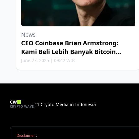
News
CEO Coinbase Brian Armstrong:
Kami Beli Lebih Banyak Bitcoin
Setiap Minggu
June 27, 2025 | 09:42 WIB
CW
#1 Crypto Media in Indonesia
CRYPTO WAVE
Disclaimer :