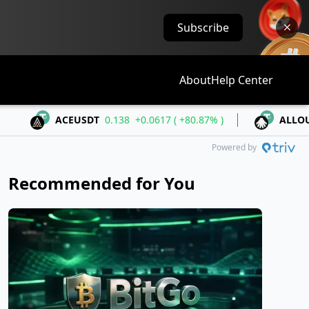
Subscribe
About
Help Center
ACEUSDT
0.138
+0.0617 ( +80.87% )
ALLOUSDT
0.344
Powered by
Recommended for You