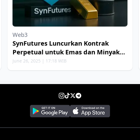
Web3
SynFutures Luncurkan Kontrak
Perpetual untuk Emas dan Minyak
Bumi
June 26, 2025 | 17:18 WIB