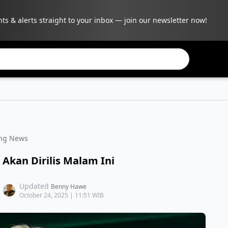
hts & alerts straight to your inbox — join our newsletter now!
ing News
 Akan Dirilis Malam Ini
Updated
Benny Hawe
October 24, 2025 | 11:51 WIB