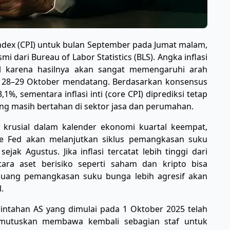
Index (CPI) untuk bulan September pada Jumat malam,
i dari Bureau of Labor Statistics (BLS). Angka inflasi
al karena hasilnya akan sangat memengaruhi arah
a 28–29 Oktober mendatang. Berdasarkan konsensus
,1%, sementara inflasi inti (core CPI) diprediksi tetap
ang masih bertahan di sektor jasa dan perumahan.
 krusial dalam kalender ekonomi kuartal keempat,
e Fed akan melanjutkan siklus pemangkasan suku
jak Agustus. Jika inflasi tercatat lebih tinggi dari
ara aset berisiko seperti saham dan kripto bisa
peluang pemangkasan suku bunga lebih agresif akan
.
rintahan AS yang dimulai pada 1 Oktober 2025 telah
memutuskan membawa kembali sebagian staf untuk