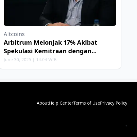
Altcoins
Arbitrum Melonjak 17% Akibat
Spekulasi Kemitraan dengan
Robinhood
June 30, 2025 | 14:04 WIB
About
Help Center
Terms of Use
Privacy Policy