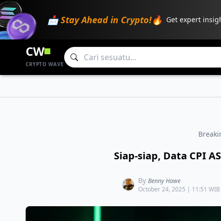
📩 Stay Ahead in Crypto!🔥
Get expert insig
CW
CRYPTO WAVE
Break
Siap-siap, Data CPI AS
By
Benny Hawe
October 24, 2025 | 11:51 WIB