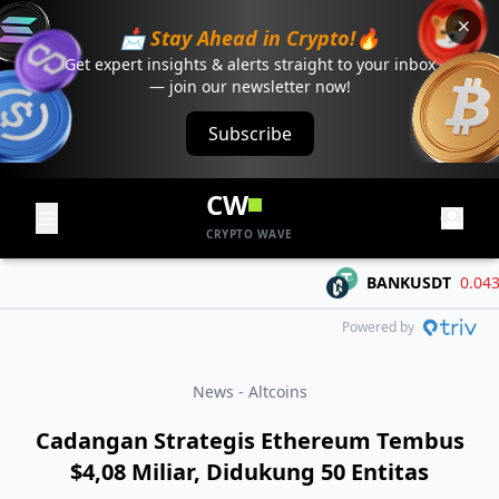
📩 Stay Ahead in Crypto!🔥
Get expert insights & alerts straight to your inbox
— join our newsletter now!
Subscribe
CW
CRYPTO WAVE
BANKUSDT
0.04303
Powered by
News - Altcoins
Cadangan Strategis Ethereum Tembus
$4,08 Miliar, Didukung 50 Entitas