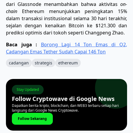
dari Glassnode menambahkan bahwa aktivitas
on-
chain
Ethereum menunjukkan peningkatan 15%
dalam transaksi institusional selama 30 hari terakhir,
sejalan dengan kenaikan Bitcoin ke $121.300 dan
prediksi optimis dari tokoh seperti Changpeng Zhao.
Baca juga :
Borong Lagi 14 Ton Emas di Q2,
Cadangan Emas Tether Sudah Capai 146 Ton
cadangan
strategis
ethereum
Stay Updated
Follow Cryptowave di Google News
Dapatkan berita kripto, blockchain, dan WEB3 terbaru setiap hari
langsung dari Google News Cryptowave.
Follow Sekarang