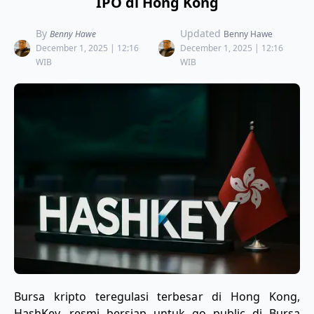
IPO di Hong Kong
By
Updated
Benny Hawe
Benny Hawe
December 1, 2025 | 12:16
December 1, 2025 | 12:16
WIB
WIB
Bursa kripto teregulasi terbesar di Hong Kong,
HashKey, resmi bersiap untuk go public di Bursa