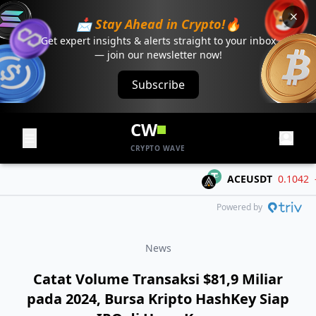
📩 Stay Ahead in Crypto!🔥
Get expert insights & alerts straight to your inbox
— join our newsletter now!
Subscribe
CW
CRYPTO WAVE
ACEUSDT
0.1042
-0.
Powered by
News
Catat Volume Transaksi $81,9 Miliar
pada 2024, Bursa Kripto HashKey Siap