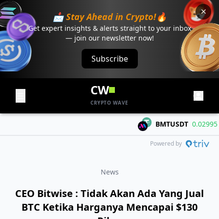
📩 Stay Ahead in Crypto!🔥
Get expert insights & alerts straight to your inbox
— join our newsletter now!
Subscribe
CW
CRYPTO WAVE
BMTUSDT
0.02995
+0.
Powered by
News
CEO Bitwise : Tidak Akan Ada Yang Jual
BTC Ketika Harganya Mencapai $130