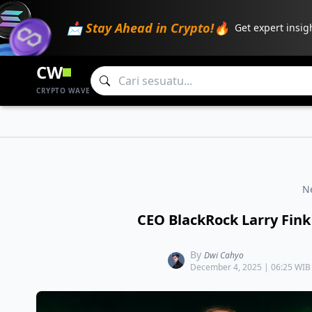
📩 Stay Ahead in Crypto!🔥
Get expert insig
CW
CRYPTO WAVE
N
CEO BlackRock Larry Fink 
By
Dwi Cahyo
December 4, 2025 | 06:25 WIB