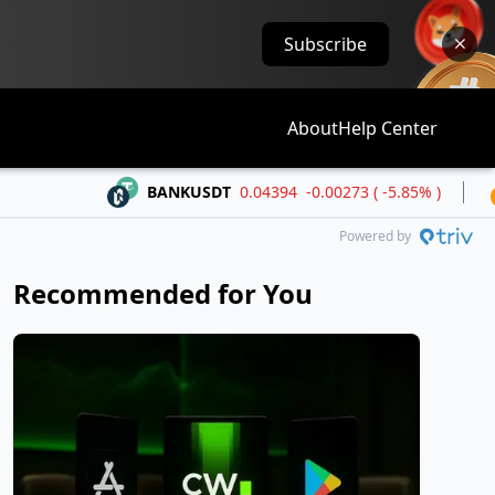
Subscribe
About
Help Center
BANKUSDT
0.04394
-0.00273 ( -5.85% )
BTCU
Powered by
Recommended for You