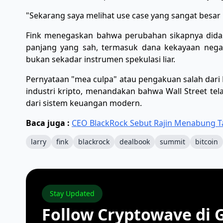
​"Sekarang saya melihat use case yang sangat besar
​Fink menegaskan bahwa perubahan sikapnya didasa
panjang yang sah, termasuk dana kekayaan negar
bukan sekadar instrumen spekulasi liar.
​Pernyataan "mea culpa" atau pengakuan salah dari Fin
industri kripto, menandakan bahwa Wall Street tel
dari sistem keuangan modern.
Baca juga :
CEO BlackRock Sebut Rajin Menabung T
larry
fink
blackrock
dealbook
summit
bitcoin
Stay Updated
Follow Cryptowave di 