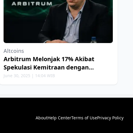
Altcoins
Arbitrum Melonjak 17% Akibat
Spekulasi Kemitraan dengan
Robinhood
June 30, 2025 | 14:04 WIB
About
Help Center
Terms of Use
Privacy Policy