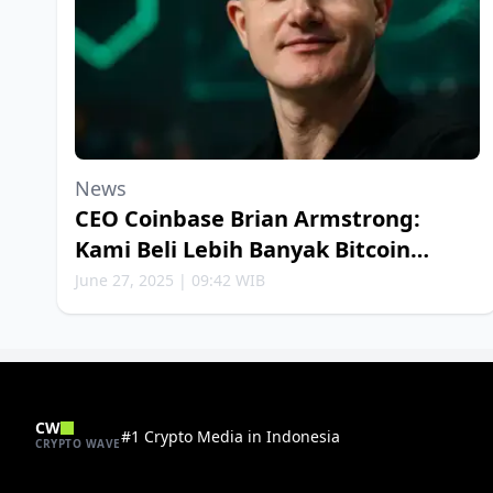
News
CEO Coinbase Brian Armstrong:
Kami Beli Lebih Banyak Bitcoin
Setiap Minggu
June 27, 2025 | 09:42 WIB
CW
#1 Crypto Media in Indonesia
CRYPTO WAVE