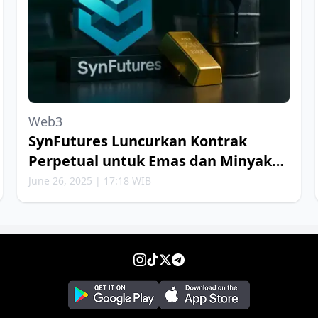
Web3
SynFutures Luncurkan Kontrak
Perpetual untuk Emas dan Minyak
Bumi
June 26, 2025 | 17:18 WIB