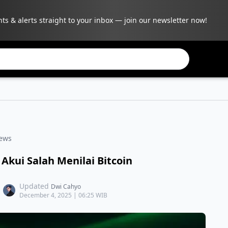
hts & alerts straight to your inbox — join our newsletter now!
ews
Akui Salah Menilai Bitcoin
Updated
Dwi Cahyo
December 4, 2025 | 06:25 WIB