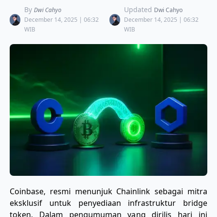
By
Updated
Dwi Cahyo
Dwi Cahyo
December 14, 2025 | 06:32
December 14, 2025 | 06:32
WIB
WIB
​Coinbase, resmi menunjuk Chainlink sebagai mitra
eksklusif untuk penyediaan infrastruktur bridge
token. Dalam pengumuman yang dirilis hari ini