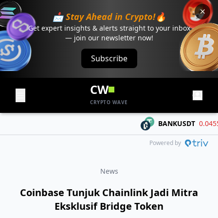
📩 Stay Ahead in Crypto!🔥
Get expert insights & alerts straight to your inbox
— join our newsletter now!
Subscribe
CW
CRYPTO WAVE
BANKUSDT
0.04552
Powered by
News
Coinbase Tunjuk Chainlink Jadi Mitra
Eksklusif Bridge Token