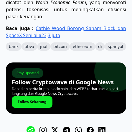
dicatat oleh
World Economic Forum
, yang menyoroti
potensi tokenisasi untuk meningkatkan efisiensi
pasar keuangan.
Baca juga :
Cathie Wood Borong Saham Block dan
SpaceX Senilai $23,3 Juta
bank
bbva
jual
bitcoin
ethereum
di
spanyol
Stay Updated
Follow Cryptowave di Google News
Dapatkan berita kripto, blockchain, dan WEB3 terbaru setiap hari
langsung dari Google News Cryptowave.
Follow Sekarang