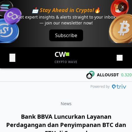
📩 Stay Ahead in Crypto!🔥
Get expert insights & alerts straight to your inbox
— join our newsletter now!
Subscribe
CW
CRYPTO WAVE
ALLOUSDT
0.3206
Powered by
News
Bank BBVA Luncurkan Layanan
Perdagangan dan Penyimpanan BTC dan