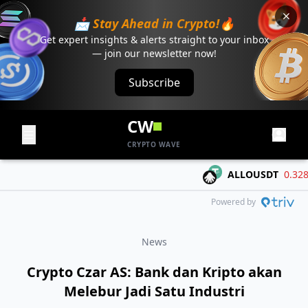
📩 Stay Ahead in Crypto!🔥
Get expert insights & alerts straight to your inbox
— join our newsletter now!
Subscribe
CW
CRYPTO WAVE
ALLOUSDT
0.3284
-
Powered by
News
Crypto Czar AS: Bank dan Kripto akan
Melebur Jadi Satu Industri